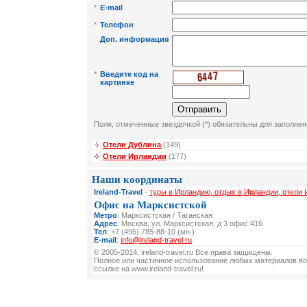
*
E-mail
*
Телефон
Доп. информация
*
Введите код на
картинке
Поля, отмеченные звездочкой (*) обязательны для заполнен
Отели Дублина
(149)
Отели Ирландии
(177)
Наши координаты
Ireland-Travel
-
туры в Ирландию, отдых в Ирландии, отели
Офис на Марксистской
Метро
: Марксистская / Таганская
Адрес
: Москва, ул. Марксистская, д 3 офис 416
Тел
: +7 (495) 785-88-10 (мн.)
E-mail
:
info@ireland-travel.ru
© 2005-2014, ireland-travel.ru Все права защищены.
Полное или частичное использование любых материалов во
ссылке на www.ireland-travel.ru!