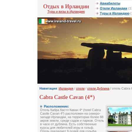
Авиабилеты
Отдых в Ирландии
Отели Ирландии
(1
Туры и визы в Ирландию
Туры в Ирландию
(
Навигация
:
Ирландия
/
отели
/
отели Дублина
/ отель Cabra 
Cabra Castle Cavan (4*)
Расположение:
Отель Кабра Кастл Каван 4* (hotel Cabra
Castle Cavan 4*) расположен на северо-
западе Ирландии, на территории более 88
акров земли, среди садов и парков. Отель
в часе от дублина. Есть собственные
курсы для любителей игры в гольф.
Отель предалает 9 полей для гольфа.