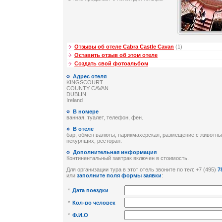
Отзывы об отеле Cabra Castle Cavan
(1)
Оставить отзыв об этом отеле
Создать свой фотоальбом
Адрес отеля
KINGSCOURT
COUNTY CAVAN
DUBLIN
Ireland
В номере
ванная, туалет, телефон, фен.
В отеле
бар, обмен валюты, парикмахерская, размещение с животны
некурящих, ресторан.
Дополнительная информация
Континентальный завтрак включен в стоимость.
Для организации тура в этот отель звоните по тел: +7 (495)
7
или
заполните поля формы заявки
:
*
Дата поездки
*
Кол-во человек
*
Ф.И.О