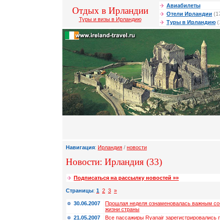
Авиабилеты
Отдых в Ирландии
Отели Ирландии
(1
Туры и визы в Ирландию
Туры в Ирландию
(
Навигация
:
Ирландия
/
новости
Новости: Ирландия (33)
Подписаться на рассылку новостей »»
Страницы
:
1
2
3
»
30.06.2007
Прошлая неделя ознаменовалась важным со
жизни страны
21.05.2007
Все пассажиры Ryanair зарегистрировались 