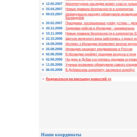
12.05.2007
Архитектурное наследие может спасти только
25.04.2007
Новые правила безопасности в аэропортах
09.03.2007
Шокирующую находку обнаружили ирландские
Баллидуфф
20.02.2007
Праздники, посвященные улову устриц – дел
20.12.2006
Задержки рейсов в Ирландии - минимальны
10.11.2006
Новые правила безопасности в аэропортах 
22.10.2006
Щеголи железного века заботились о красе н
16.09.2006
Интерес к Ирландии проявляют многие круп
25.08.2006
Ирландия начинает продвижение в России
02.06.2006
В Ирландии пройдет праздник воздуха и огня
02.06.2006
На днях в Дубаи состоялась продажа остров
11.05.2006
Ученые возможно обнаружили самого плодов
06.05.2006
В Дублинском аэропорту загорелся аэробус
Подписаться на рассылку новостей »»
Наши координаты