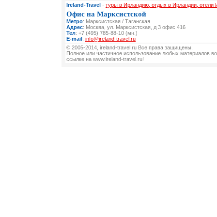
Ireland-Travel
-
туры в Ирландию, отдых в Ирландии, отели
Офис на Марксистской
Метро
: Марксистская / Таганская
Адрес
: Москва, ул. Марксистская, д 3 офис 416
Тел
: +7 (495) 785-88-10 (мн.)
E-mail
:
info@ireland-travel.ru
© 2005-2014, ireland-travel.ru Все права защищены.
Полное или частичное использование любых материалов во
ссылке на www.ireland-travel.ru!