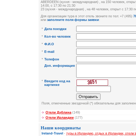
ABERDEEN (кухня - международная) , на 150 человек, открыт c
14:00, c 17:30 по 21:30
23 (кухня - международная) , на 48 человек, открыт c 17:30 п
Для организации тура в этот отель звоните по тел: +7 (495)
7
или
заполните поля формы заявки
:
*
Дата поездки
*
Кол-во человек
*
Ф.И.О
*
E-mail
*
Телефон
Доп. информация
*
Введите код на
картинке
Поля, отмеченные звездочкой (*) обязательны для заполнен
Отели Дублина
(149)
Отели Ирландии
(177)
Наши координаты
Ireland-Travel
-
туры в Ирландию, отдых в Ирландии, отели