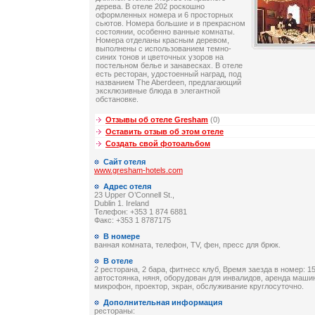
дерева. В отеле 202 роскошно
оформленных номера и 6 просторных
сьютов. Номера большие и в прекрасном
состоянии, особенно ванные комнаты.
Номера отделаны красным деревом,
выполнены с использованием темно-
синих тонов и цветочных узоров на
постельном белье и занавесках. В отеле
есть ресторан, удостоенный наград, под
названием The Aberdeen, предлагающий
эксклюзивные блюда в элегантной
обстановке.
Отзывы об отеле Gresham
(0)
Оставить отзыв об этом отеле
Создать свой фотоальбом
Сайт отеля
www.gresham-hotels.com
Адрес отеля
23 Upper O’Connell St.,
Dublin 1. Ireland
Телефон: +353 1 874 6881
Факс: +353 1 8787175
В номере
ванная комната, телефон, TV, фен, пресс для брюк.
В отеле
2 ресторана, 2 бара, фитнесс клуб, Время заезда в номер: 15
автостоянка, няня, оборудован для инвалидов, аренда машин
микрофон, проектор, экран, обслуживание круглосуточно.
Дополнительная информация
рестораны: