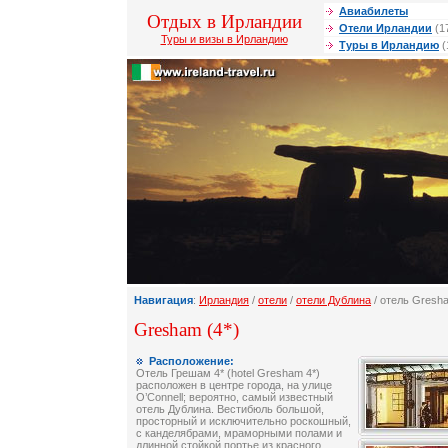
Авиабилеты
Отдых в Ирландии
Отели Ирландии
(1
Туры и визы в Ирландию
Туры в Ирландию
(
Навигация
:
Ирландия
/
отели
/
отели Дублина
/ отель Gresh
Gresham (4*)
Расположение:
Отель Грешам 4* (hotel Gresham 4*)
расположен в центре города, на улице
O’Connell; вероятно, самый известный
отель Дублина. Вестибюль большой,
просторный и исключительно роскошный,
с канделябрами, мраморными полами и
длинной стойкой портье из красного