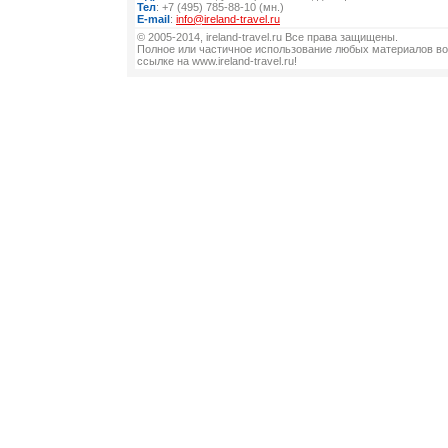
Тел
: +7 (495) 785-88-10 (мн.)
E-mail
:
info@ireland-travel.ru
© 2005-2014, ireland-travel.ru Все права защищены.
Полное или частичное использование любых материалов во
ссылке на www.ireland-travel.ru!