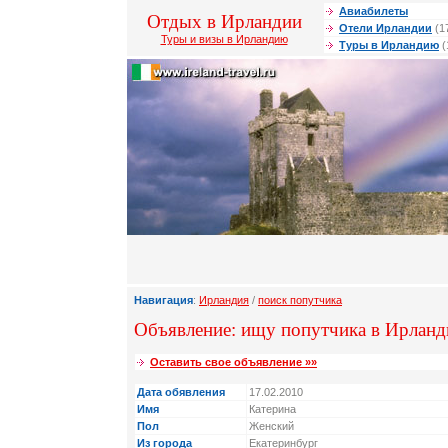
Авиабилеты
Отдых в Ирландии
Отели Ирландии
(1
Туры и визы в Ирландию
Туры в Ирландию
(
Навигация
:
Ирландия
/
поиск попутчика
Объявление: ищу попутчика в Ирлан
Оставить свое объявление »»
Дата обявления
17.02.2010
Имя
Катерина
Пол
Женский
Из города
Екатеринбург