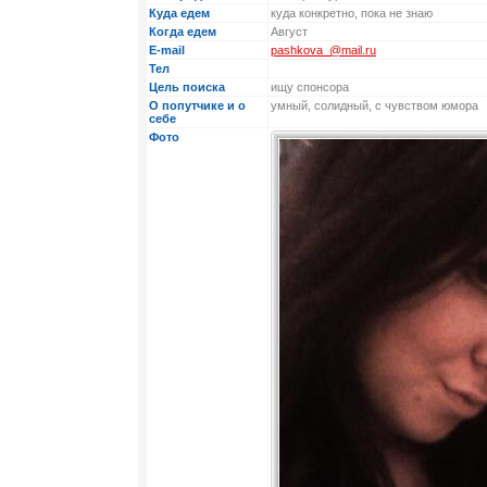
Куда едем
куда конкретно, пока не знаю
Когда едем
Август
E-mail
pashkova_@mail.ru
Тел
Цель поиска
ищу спонсора
О попутчике и о
умный, солидный, с чувством юмора
себе
Фото