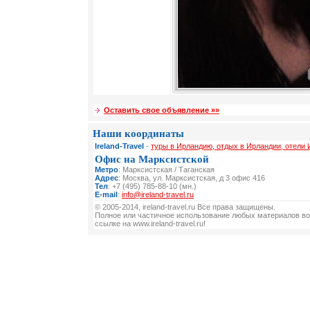
Оставить свое объявление »»
Наши координаты
Ireland-Travel
-
туры в Ирландию, отдых в Ирландии, отели
Офис на Марксистской
Метро
: Марксистская / Таганская
Адрес
: Москва, ул. Марксистская, д 3 офис 416
Тел
: +7 (495) 785-88-10 (мн.)
E-mail
:
info@ireland-travel.ru
© 2005-2014, ireland-travel.ru Все права защищены.
Полное или частичное использование любых материалов во
ссылке на www.ireland-travel.ru!