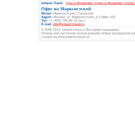
Ireland-Travel
-
туры в Ирландию, отдых в Ирландии, отели
Офис на Марксистской
Метро
: Марксистская / Таганская
Адрес
: Москва, ул. Марксистская, д 3 офис 416
Тел
: +7 (495) 785-88-10 (мн.)
E-mail
:
info@ireland-travel.ru
© 2005-2014, ireland-travel.ru Все права защищены.
Полное или частичное использование любых материалов во
ссылке на www.ireland-travel.ru!