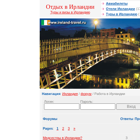
Авиабилеты
Отдых в Ирландии
Отели Ирландии
(1
Туры и визы в Ирландию
Туры в Ирландию
(
Навигация
:
Ирландия
/
форум
/ Работа в Ирландии
Логин:
Пароль:
Форумы
Ответы
Пр
Pages
:
1
2
3
»
Медсестры в Ирландии?
3