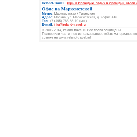
Ireland-Travel
-
туры в Ирландию, отдых в Ирландии, отели
Офис на Марксистской
Метро
: Марксистская / Таганская
Адрес
: Москва, ул. Марксистская, д 3 офис 416
Тел
: +7 (495) 785-88-10 (мн.)
E-mail
:
info@ireland-travel.ru
© 2005-2014, ireland-travel.ru Все права защищены.
Полное или частичное использование любых материалов во
ссылке на www.ireland-travel.ru!