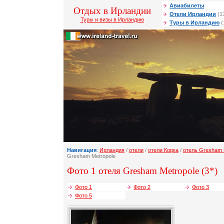
Авиабилеты
Отдых в Ирландии
Отели Ирландии
(1
Туры и визы в Ирландию
Туры в Ирландию
(
Навигация
:
Ирландия
/
отели
/
отели Корка
/
отель Gresham 
Gresham Metropole
Фото 1 отеля Gresham Metropole (3*)
Фото 1
Фото 2
Фото 3
Фото 5