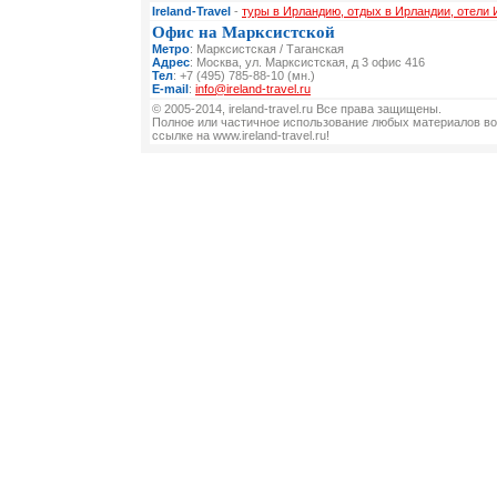
Ireland-Travel
-
туры в Ирландию, отдых в Ирландии, отели
Офис на Марксистской
Метро
: Марксистская / Таганская
Адрес
: Москва, ул. Марксистская, д 3 офис 416
Тел
: +7 (495) 785-88-10 (мн.)
E-mail
:
info@ireland-travel.ru
© 2005-2014, ireland-travel.ru Все права защищены.
Полное или частичное использование любых материалов во
ссылке на www.ireland-travel.ru!