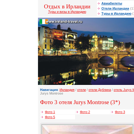
Авиабилеты
Отдых в Ирландии
Отели Ирландии
(1
Туры и визы в Ирландию
Туры в Ирландию
(
Навигация
:
Ирландия
/
отели
/
отели Дублина
/
отель Jurys 
Jurys Montrose
Фото 3 отеля Jurys Montrose (3*)
Фото 1
Фото 2
Фото 3
Фото 5