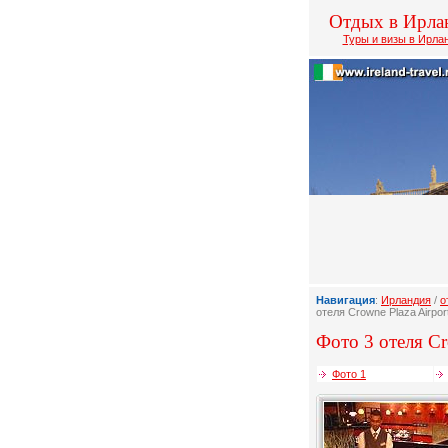
Отдых в Ирла
Туры и визы в Ирла
Навигация
:
Ирландия
/
о
отеля Crowne Plaza Airpor
Фото 3 отеля Cr
Фото 1