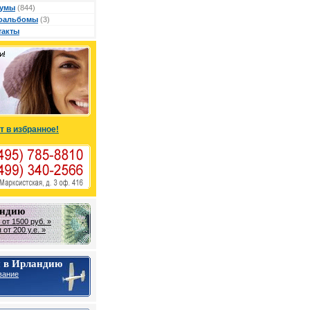
умы
(844)
оальбомы
(3)
такты
т в избранное!
андию
от 1500 руб. »
от 200 у.е. »
 в Ирландию
вание