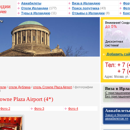
Авиабилеты
Виза в Ирландию
Фор
ндии
Отели Ирландии
(177)
Поиск попутчика
(43)
Фот
ндию
Туры в Ирландию
(11)
Отзывы о Ирландии
(8)
Кон
Добавить сай
тели
/
отели Дублина
/
отель Crowne Plaza Airport
/ фотографии
Виза в Ирл
t
С приглашением 
Без приглашения 
owne Plaza Airport (4*)
Фото 2
Фото 3
Фото 4
Авиабилеты
Заказ и брониро
авиабилетов »»