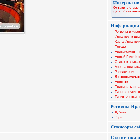
Интерактив
Оставить отзыв 
Дать объявление
Информация 
Регионы и куро
Ирландия в циф
Карта Ирланди
Погода
Недвижимость 
Новый Год в И
Отдых в замка
Аренда недвиж
Развлечения
Достопримечат
Новости
Подписаться на
Туры в другие 
Туристические
Регионы Ирл
Дублин
Корк
Спонсоры са
Статистика и