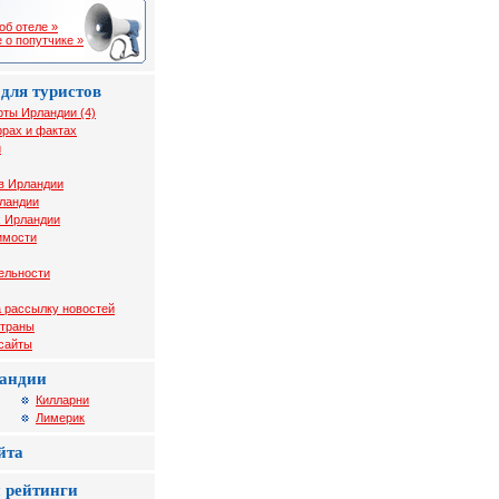
об отеле »
 о попутчике »
для туристов
рты Ирландии (4)
рах и фактах
и
в Ирландии
рландии
х Ирландии
имости
ельности
 рассылку новостей
страны
 сайты
андии
Килларни
Лимерик
йта
 рейтинги