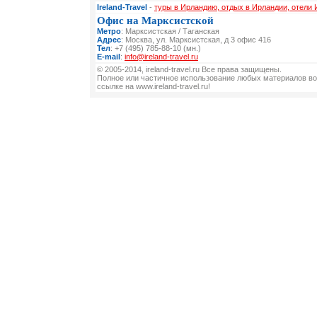
Ireland-Travel
-
туры в Ирландию, отдых в Ирландии, отели
Офис на Марксистской
Метро
: Марксистская / Таганская
Адрес
: Москва, ул. Марксистская, д 3 офис 416
Тел
: +7 (495) 785-88-10 (мн.)
E-mail
:
info@ireland-travel.ru
© 2005-2014, ireland-travel.ru Все права защищены.
Полное или частичное использование любых материалов во
ссылке на www.ireland-travel.ru!