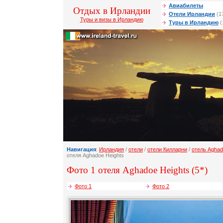
Авиабилеты
Отдых в Ирландии
Отели Ирландии
(1
Туры и визы в Ирландию
Туры в Ирландию
(
Навигация
:
Ирландия
/
отели
/
отели Килларни
/
отель Aghad
отеля Aghadoe Heights
Фото 1 отеля Aghadoe Heights (5*)
Фото 1
Фото 2